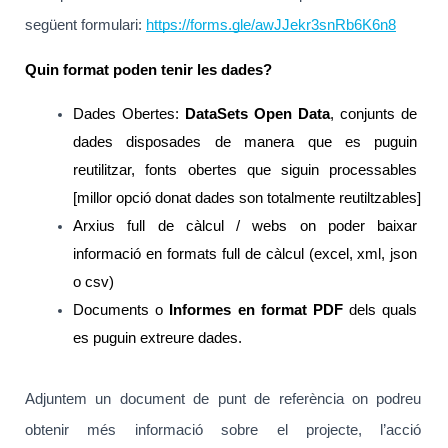
següent formulari: 
https://forms.gle/awJJekr3snRb6K6n8
Quin format poden tenir les dades?
Dades Obertes: 
DataSets Open Data
, conjunts de 
dades disposades de manera que es puguin 
reutilitzar, fonts obertes que siguin processables 
[millor opció donat dades son totalmente reutiltzables]
Arxius full de càlcul / webs on poder baixar 
informació en formats full de càlcul (excel, xml, json 
o csv)
Documents o 
Informes en format PDF 
dels quals 
es puguin extreure dades. 
Adjuntem un document de punt de referència on podreu 
obtenir més informació sobre el projecte, l’acció 