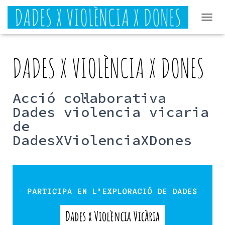
CAMB
Acció col·laborativa
Dades violencia vicaria
de
DadesXViolenciaXDones