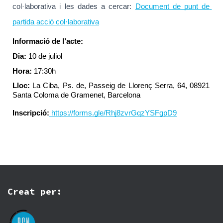
col·laborativa i les dades a cercar: 
Document de punt de 
partida acció col·laborativa
Informació de l’acte:
Dia: 
10 de juliol
Hora: 
17:30h
Lloc: 
La Ciba, Ps. de, Passeig de Llorenç Serra, 64, 08921 
Santa Coloma de Gramenet, Barcelona
Inscripció:
https://forms.gle/Rhj8zvrGqzYSFgpD9
Creat per: