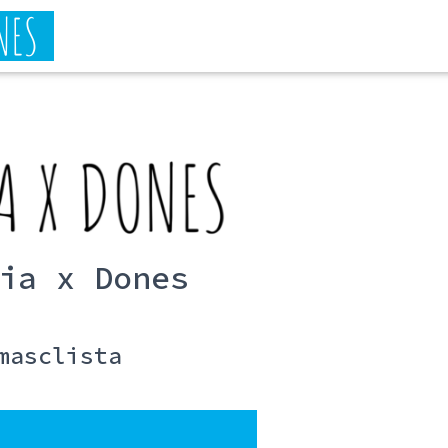
ia x Dones
masclista