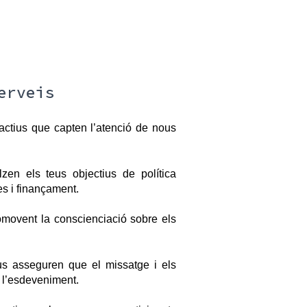
erveis
ctius que capten l’atenció de nous 
en els teus objectius de política 
ves i finançament.
omovent la conscienciació sobre els 
ius asseguren que el missatge i els 
e l’esdeveniment.