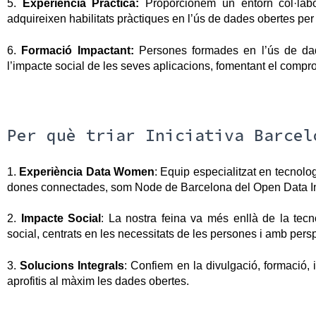
5. 
Experiència Pràctica:
 Proporcionem un entorn col·labor
adquireixen habilitats pràctiques en l’ús de dades obertes per
6.
Formació Impactant:
Persones formades en l’ús de dad
l’impacte social de les seves aplicacions, fomentant el compro
Per què triar Iniciativa Barcel
1. 
Experiència Data Women
: Equip especialitzat en tecnolo
dones connectades, som Node de Barcelona del Open Data Ins
2.
Impacte Social
:
La nostra feina va més enllà de la tecn
social, centrats en les necessitats de les persones i amb pers
3.
Solucions Integrals
: Confiem en la divulgació, formació, 
aprofitis al màxim les dades obertes.