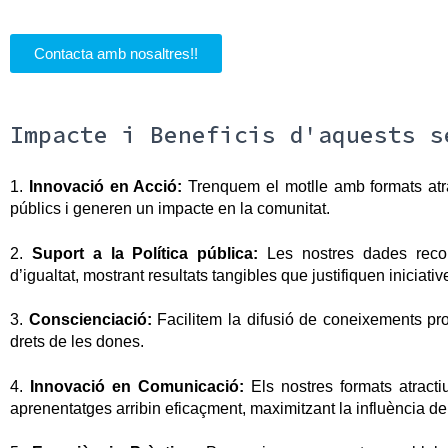
Contacta amb nosaltres!!
Impacte i Beneficis d'aquests s
1. 
Innovació en Acció:
 Trenquem el motlle amb formats atra
públics i generen un impacte en la comunitat.
2. 
Suport a la Política pública:
 Les nostres dades recolz
d’igualtat, mostrant resultats tangibles que justifiquen iniciati
3. 
Conscienciació:
 Facilitem la difusió de coneixements pr
drets de les dones.
4. 
Innovació en Comunicació:
 Els nostres formats atract
aprenentatges arribin eficaçment, maximitzant la influència d