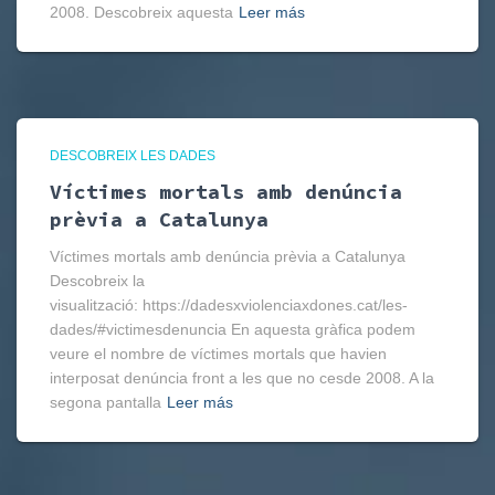
2008. Descobreix aquesta
Leer más
DESCOBREIX LES DADES
Víctimes mortals amb denúncia
prèvia a Catalunya
Víctimes mortals amb denúncia prèvia a Catalunya
Descobreix la
visualització: https://dadesxviolenciaxdones.cat/les-
dades/#victimesdenuncia En aquesta gràfica podem
veure el nombre de víctimes mortals que havien
interposat denúncia front a les que no cesde 2008. A la
segona pantalla
Leer más