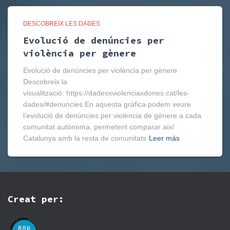
DESCOBREIX LES DADES
Evolució de denúncies per
violència per gènere
Evolució de denúncies per violència per gènere
Descobreix la
visualització: https://dadesxviolenciaxdones.cat/les-
dades/#denuncies En aquesta gràfica podem veure
l’evolució de denúncies per violència de gènere a cada
comunitat autònoma, permetent comparar així
Catalunya amb la resta de comunitats
Leer más
Creat per: