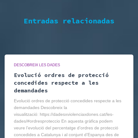
Entradas relacionadas
DESCOBREIX LES DADES
Evolució ordres de protecció
concedides respecte a les
demandades
Evolució ordres de protecció concedides respecte a les
demandades Descobreix la
visualització: https://dadesxviolenciaxdones.cat/les-
dades/#ordresproteccio En aquesta gràfica podem
veure l’evolució del percentatge d’ordres de protecció
concedides a Catalunya i al conjunt d’Espanya des de