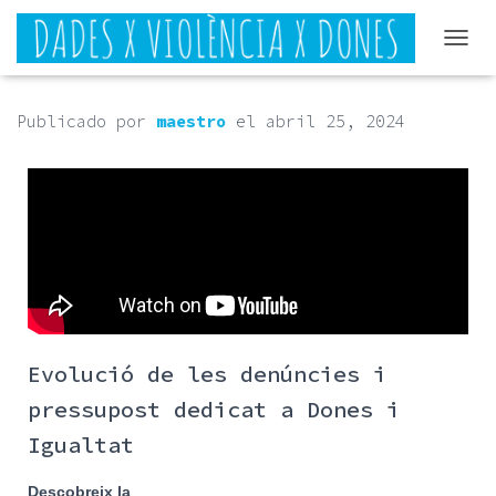
CAMB
Publicado por
maestro
el
abril 25, 2024
Evolució de les denúncies i
pressupost dedicat a Dones i
Igualtat
Descobreix la