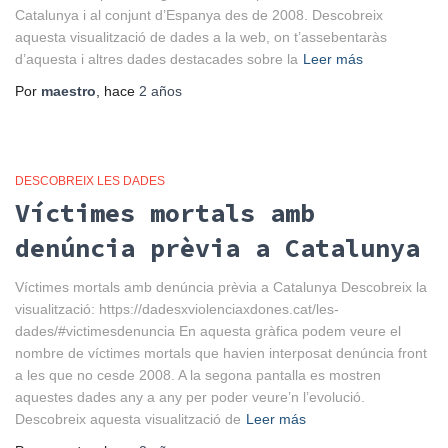
Catalunya i al conjunt d’Espanya des de 2008. Descobreix
aquesta visualització de dades a la web, on t’assebentaràs
d’aquesta i altres dades destacades sobre la
Leer más
Por
maestro
, hace
2 años
DESCOBREIX LES DADES
Víctimes mortals amb
denúncia prèvia a Catalunya
Víctimes mortals amb denúncia prèvia a Catalunya Descobreix la
visualització: https://dadesxviolenciaxdones.cat/les-
dades/#victimesdenuncia En aquesta gràfica podem veure el
nombre de víctimes mortals que havien interposat denúncia front
a les que no cesde 2008. A la segona pantalla es mostren
aquestes dades any a any per poder veure’n l’evolució.
Descobreix aquesta visualització de
Leer más