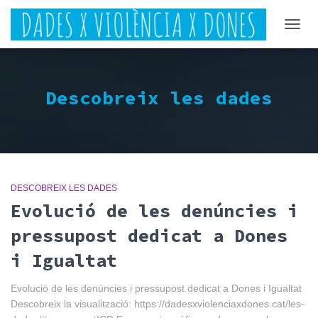
CAMB
Descobreix les dades
DESCOBREIX LES DADES
Evolució de les denúncies i
pressupost dedicat a Dones
i Igualtat
Evolució de les denúncies i pressupost dedicat a Dones i Igualtat
Descobreix la visualització: https://dadesxviolenciaxdones.cat/les-