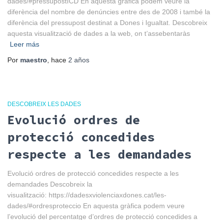
dades/#pressupostICD En aquesta gràfica podem veure la
diferència del nombre de denúncies entre des de 2008 i també la
diferència del pressupost destinat a Dones i Igualtat. Descobreix
aquesta visualització de dades a la web, on t’assebentaràs
Leer más
Por
maestro
, hace
2 años
DESCOBREIX LES DADES
Evolució ordres de
protecció concedides
respecte a les demandades
Evolució ordres de protecció concedides respecte a les
demandades Descobreix la
visualització: https://dadesxviolenciaxdones.cat/les-
dades/#ordresproteccio En aquesta gràfica podem veure
l’evolució del percentatge d’ordres de protecció concedides a