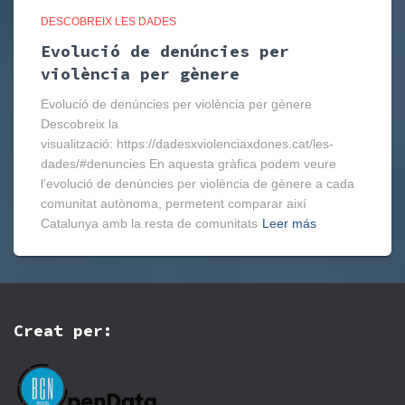
DESCOBREIX LES DADES
Evolució de denúncies per
violència per gènere
Evolució de denúncies per violència per gènere
Descobreix la
visualització: https://dadesxviolenciaxdones.cat/les-
dades/#denuncies En aquesta gràfica podem veure
l’evolució de denúncies per violència de gènere a cada
comunitat autònoma, permetent comparar així
Catalunya amb la resta de comunitats
Leer más
Creat per: