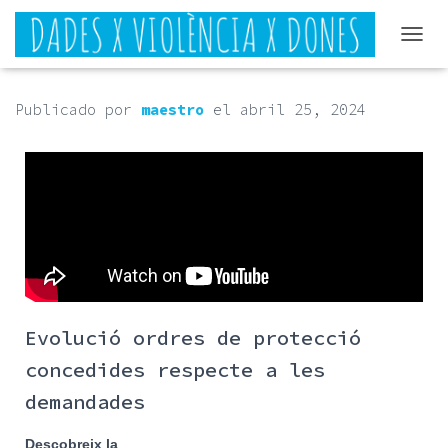
CAMB
Publicado por
maestro
el
abril 25, 2024
Evolució ordres de protecció
concedides respecte a les
demandades
Descobreix la