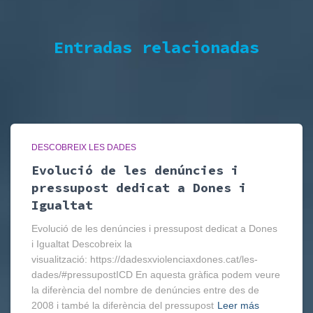
Entradas relacionadas
DESCOBREIX LES DADES
Evolució de les denúncies i
pressupost dedicat a Dones i
Igualtat
Evolució de les denúncies i pressupost dedicat a Dones
i Igualtat Descobreix la
visualització: https://dadesxviolenciaxdones.cat/les-
dades/#pressupostICD En aquesta gràfica podem veure
la diferència del nombre de denúncies entre des de
2008 i també la diferència del pressupost
Leer más