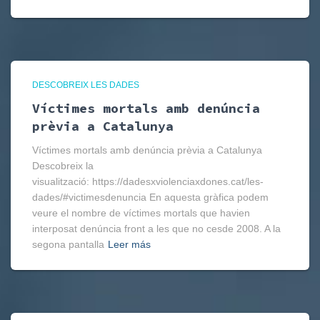
DESCOBREIX LES DADES
Víctimes mortals amb denúncia
prèvia a Catalunya
Víctimes mortals amb denúncia prèvia a Catalunya
Descobreix la
visualització: https://dadesxviolenciaxdones.cat/les-
dades/#victimesdenuncia En aquesta gràfica podem
veure el nombre de víctimes mortals que havien
interposat denúncia front a les que no cesde 2008. A la
segona pantalla
Leer más